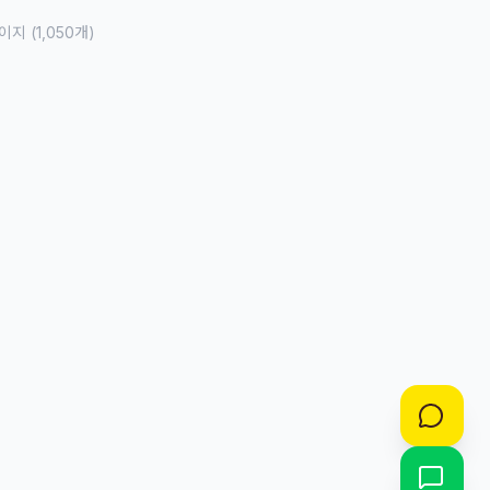
이지 (
1,050
개)